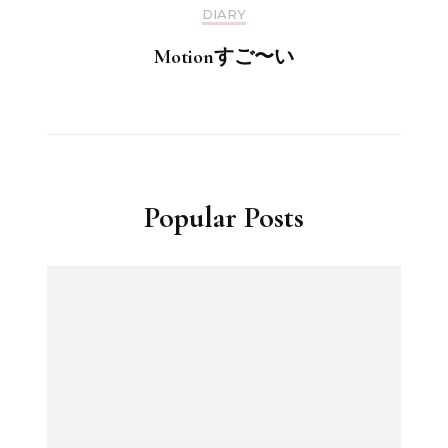
DIARY
Motionすご〜い
Popular Posts