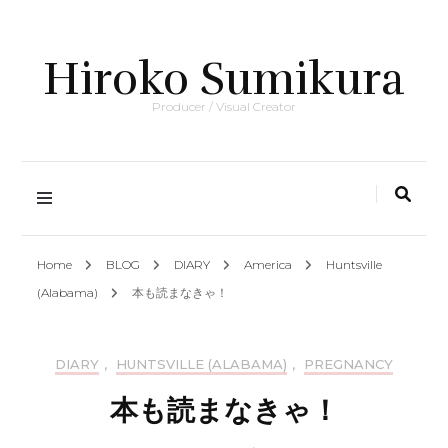
Hiroko Sumikura
Producer / Visual Creator
Home
BLOG
DIARY
America
Huntsville
(Alabama)
本も読まなきゃ！
DIARY
,
HUNTSVILLE (ALABAMA)
,
PREGNANCY
本も読まなきゃ！