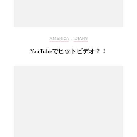
AMERICA
,
DIARY
YouTubeでヒットビデオ？！