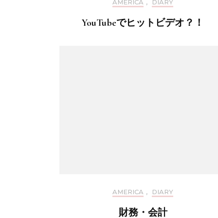
AMERICA
,
DIARY
YouTubeでヒットビデオ？！
AMERICA
,
DIARY
財務・会計