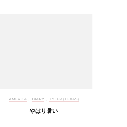
AMERICA
,
DIARY
,
TYLER (TEXAS)
やはり暑い