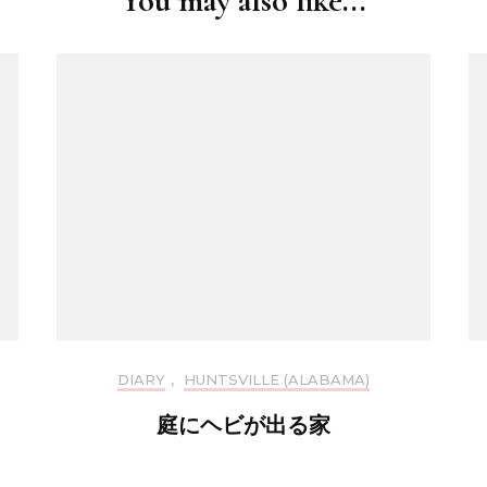
You may also like...
DIARY
,
HUNTSVILLE (ALABAMA)
庭にヘビが出る家