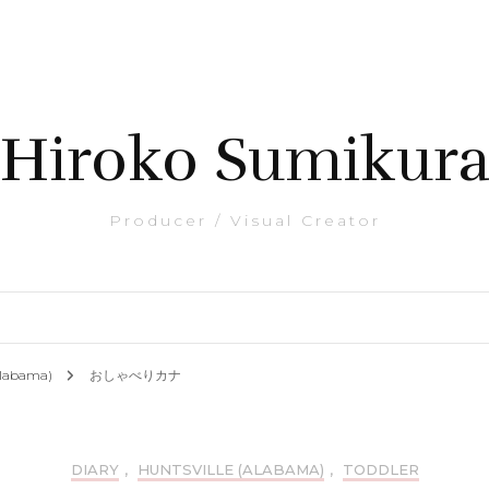
Hiroko Sumikur
Producer / Visual Creator
(Alabama)
おしゃべりカナ
DIARY
,
HUNTSVILLE (ALABAMA)
,
TODDLER