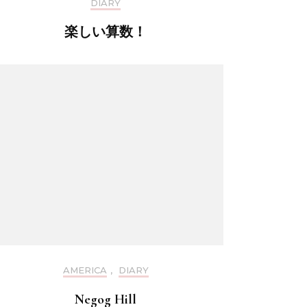
DIARY
楽しい算数！
AMERICA
,
DIARY
Negog Hill