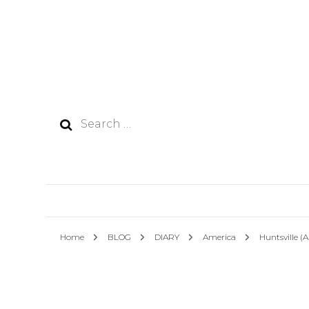
Search
for:
Home
BLOG
DIARY
America
Huntsville 