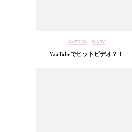
AMERICA
,
DIARY
YouTubeでヒットビデオ？！