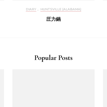
DIARY
,
HUNTSVILLE (ALABAMA)
圧力鍋
Popular Posts