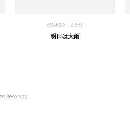
AMERICA
,
DIARY
明日は大雨
hts Reserved.