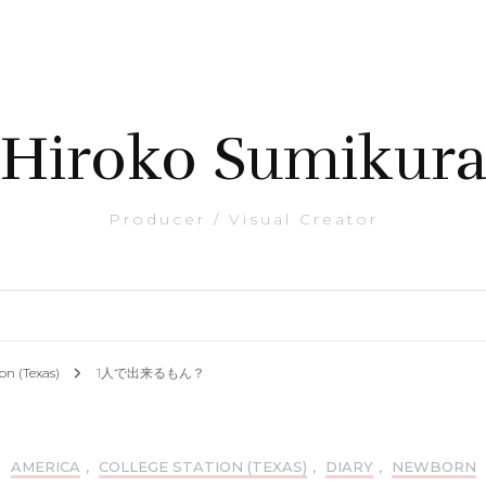
Hiroko Sumikur
Producer / Visual Creator
ion (Texas)
1人で出来るもん？
AMERICA
,
COLLEGE STATION (TEXAS)
,
DIARY
,
NEWBORN