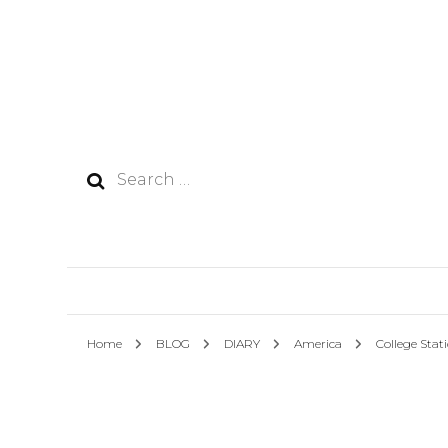
Search
for:
Home
BLOG
DIARY
America
College Stat