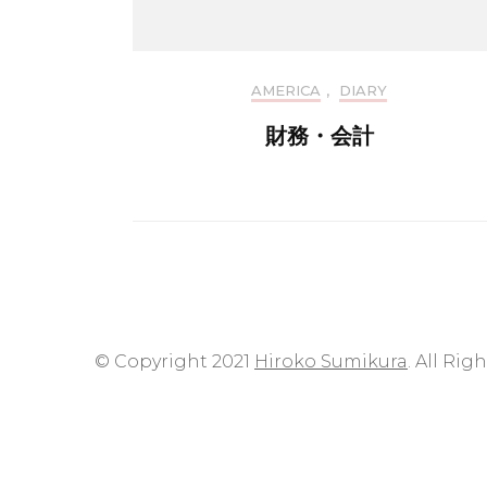
AMERICA
,
DIARY
財務・会計
© Copyright 2021
Hiroko Sumikura
. All Rig