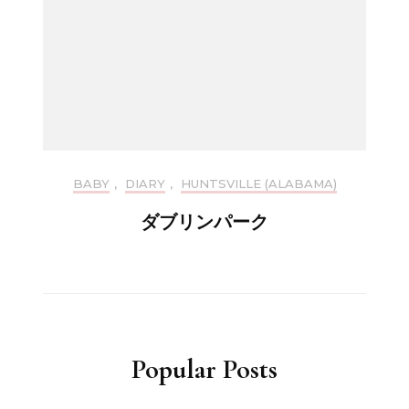
BABY
,
DIARY
,
HUNTSVILLE (ALABAMA)
ダブリンパーク
Popular Posts