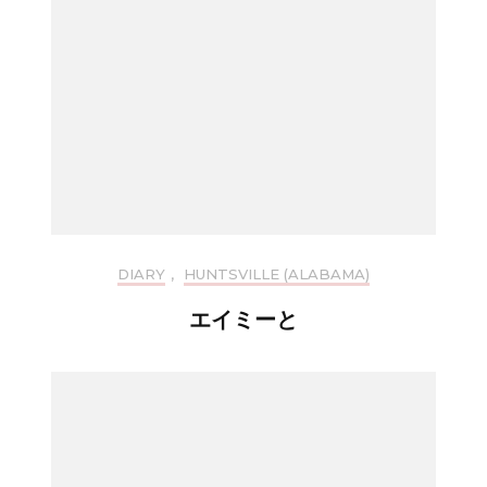
DIARY
,
HUNTSVILLE (ALABAMA)
エイミーと