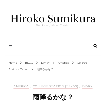
Hiroko Sumikura
Producer / Visual Creator
Home
BLOG
DIARY
America
College
Station (Texas)
雨降るかな？
AMERICA
,
COLLEGE STATION (TEXAS)
,
DIARY
雨降るかな？