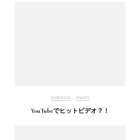
AMERICA
,
DIARY
YouTubeでヒットビデオ？！