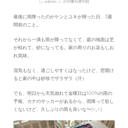
by
admin
on
2015年10月19日
最後に雨降ったのがケンとユキが帰った日、3週
間前のこと。
それから一滴も雨が降ってなくて、庭の地面は芝
が枯れて、砂になってる。家の周りのお花もしお
れ気味。
湿気もなく、過ごしやすくはなったけど、窓開け
ると家の中は砂埃でザラザラ（汗）
でも、明日から天気崩れて金曜日は100%の雨の
予報。カナのサッカーがあるから、雨降って欲し
くないけど、久しぶりの雨も良いな〜(^_^;)