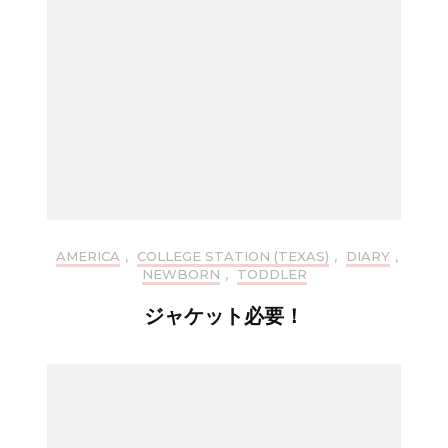
AMERICA
,
COLLEGE STATION (TEXAS)
,
DIARY
,
NEWBORN
,
TODDLER
ジャケット必要！