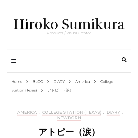
Hiroko Sumikura
Producer / Visual Creator
Home
BLOG
DIARY
America
College
Station (Texas)
アトピー（涙）
AMERICA
,
COLLEGE STATION (TEXAS)
,
DIARY
,
NEWBORN
アトピー（涙）