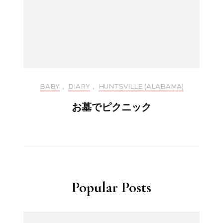
BABY
,
DIARY
,
HUNTSVILLE (ALABAMA)
お墓でピクニック
Popular Posts