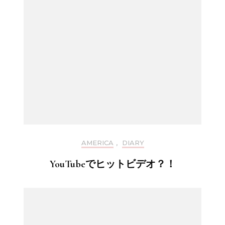
AMERICA
,
DIARY
YouTubeでヒットビデオ？！