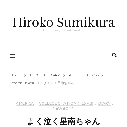
Hiroko Sumikura
Producer / Visual Creator
Home
BLOG
DIARY
America
College
Station (Texas)
よく泣く星南ちゃん
AMERICA
,
COLLEGE STATION (TEXAS)
,
DIARY
,
NEWBORN
よく泣く星南ちゃん