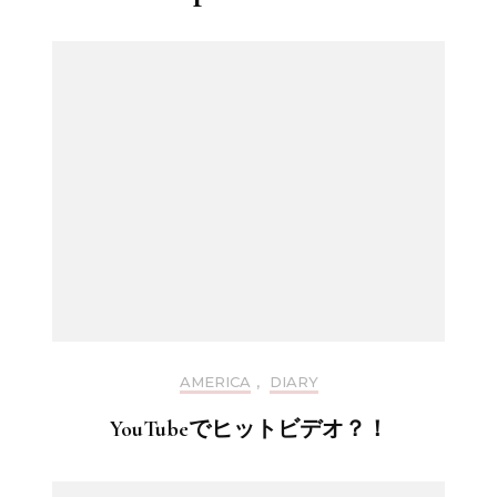
AMERICA
,
DIARY
YouTubeでヒットビデオ？！