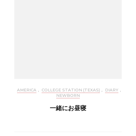
AMERICA
,
COLLEGE STATION (TEXAS)
,
DIARY
,
NEWBORN
一緒にお昼寝