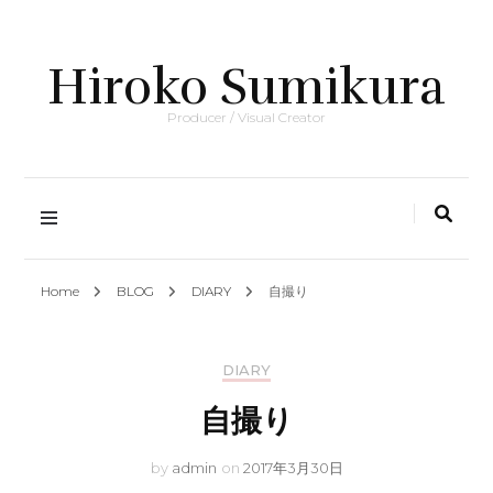
Hiroko Sumikura
Producer / Visual Creator
Home
BLOG
DIARY
自撮り
DIARY
自撮り
by
admin
on
2017年3月30日