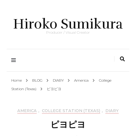
Hiroko Sumikura
Producer / Visual Creator
Home
BLOG
DIARY
America
College
Station (Texas)
ピヨピヨ
AMERICA
,
COLLEGE STATION (TEXAS)
,
DIARY
ピヨピヨ