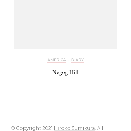
AMERICA
,
DIARY
Negog Hill
© Copyright 2021
Hiroko Sumikura
. All