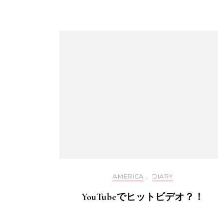
AMERICA
,
DIARY
YouTubeでヒットビデオ？！