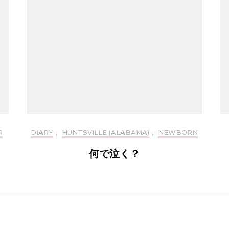
R
DIARY
,
HUNTSVILLE (ALABAMA)
,
NEWBORN
何で泣く？