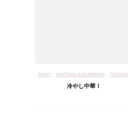
DIARY
,
HUNTSVILLE (ALABAMA)
,
TODDLE
冷やし中華！