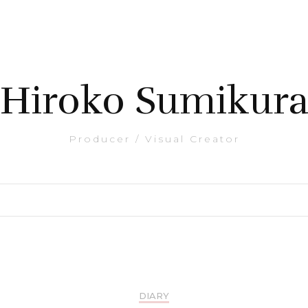
Hiroko Sumikur
Producer / Visual Creator
DIARY