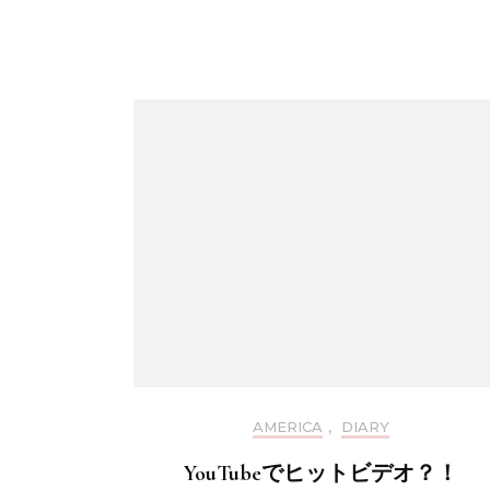
AMERICA
,
DIARY
YouTubeでヒットビデオ？！