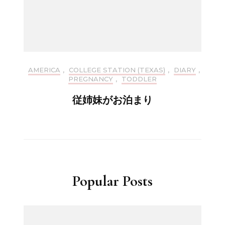
AMERICA
,
COLLEGE STATION (TEXAS)
,
DIARY
,
PREGNANCY
,
TODDLER
従姉妹がお泊まり
Popular Posts