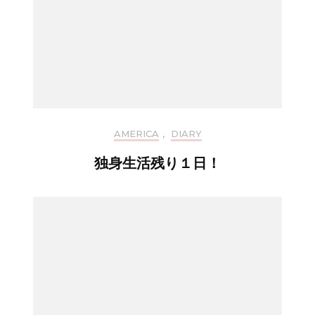
AMERICA
,
DIARY
独身生活残り１日！