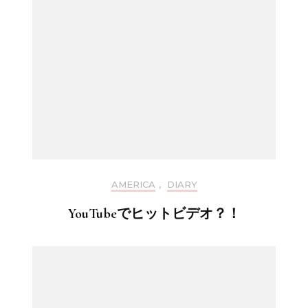
AMERICA
,
DIARY
YouTubeでヒットビデオ？！