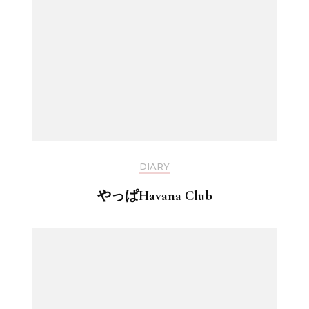
DIARY
やっぱHavana Club