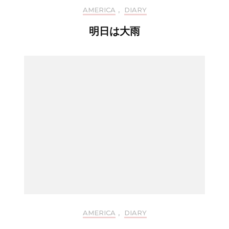
AMERICA
,
DIARY
明日は大雨
AMERICA
,
DIARY