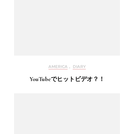
AMERICA
,
DIARY
YouTubeでヒットビデオ？！