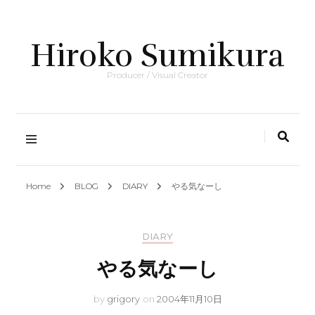
Hiroko Sumikura
Producer / Visual Creator
Home
BLOG
DIARY
やる気なーし
DIARY
やる気なーし
by
grigory
on
2004年11月10日