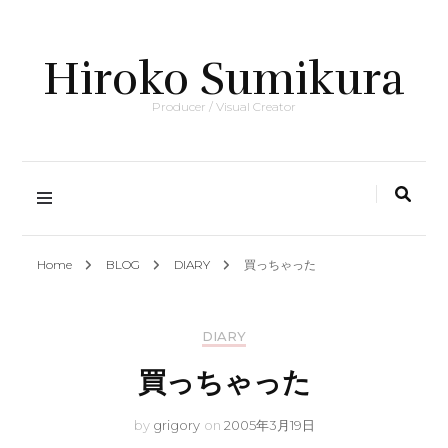
Hiroko Sumikura
Producer / Visual Creator
Home
BLOG
DIARY
買っちゃった
DIARY
買っちゃった
by
grigory
on
2005年3月19日