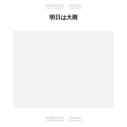
AMERICA
,
DIARY
明日は大雨
AMERICA
,
DIARY