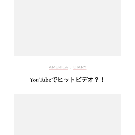
AMERICA
,
DIARY
YouTubeでヒットビデオ？！