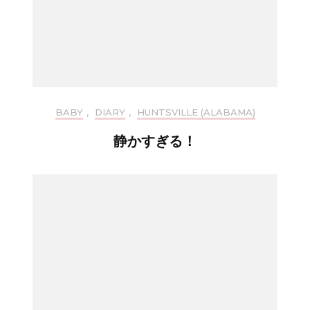
BABY
,
DIARY
,
HUNTSVILLE (ALABAMA)
静かすぎる！