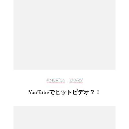
AMERICA
,
DIARY
YouTubeでヒットビデオ？！