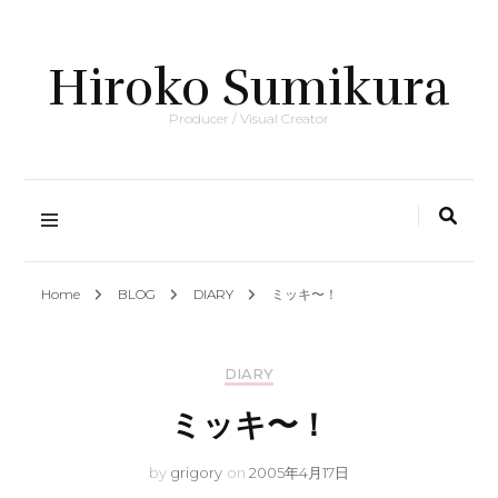
Hiroko Sumikura
Producer / Visual Creator
Home
BLOG
DIARY
ミッキ〜！
DIARY
ミッキ〜！
by
grigory
on
2005年4月17日