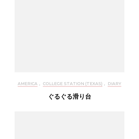
AMERICA
,
COLLEGE STATION (TEXAS)
,
DIARY
ぐるぐる滑り台