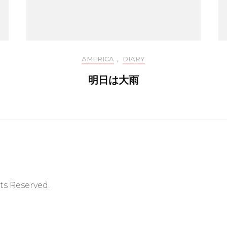
AMERICA
,
DIARY
明日は大雨
hts Reserved.