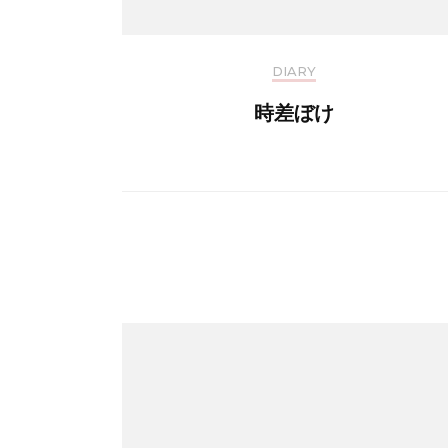
DIARY
時差ぼけ