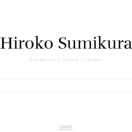
Hiroko Sumikur
Producer / Visual Creator
DIARY