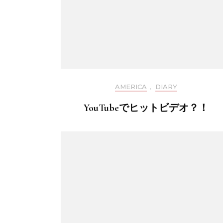
AMERICA
,
DIARY
YouTubeでヒットビデオ？！