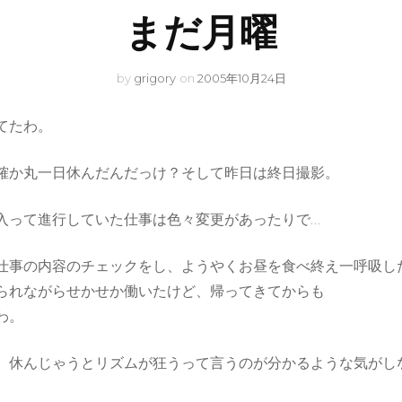
まだ月曜
by
grigory
on
2005年10月24日
てたわ。
確か丸一日休んだんだっけ？そして昨日は終日撮影。
入って進行していた仕事は色々変更があったりで…
仕事の内容のチェックをし、ようやくお昼を食べ終え一呼吸し
られながらせかせか働いたけど、帰ってきてからも
わ。
、休んじゃうとリズムが狂うって言うのが分かるような気がし