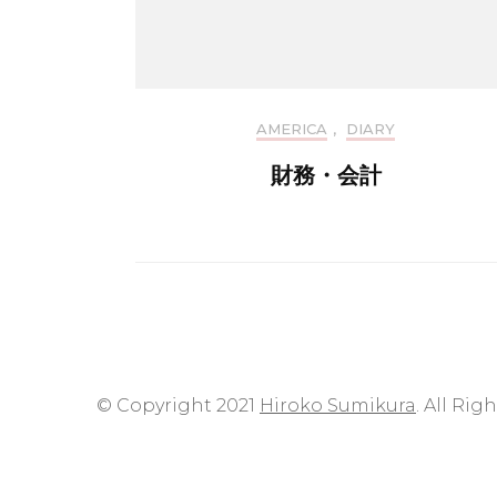
AMERICA
,
DIARY
財務・会計
© Copyright 2021
Hiroko Sumikura
. All Rig