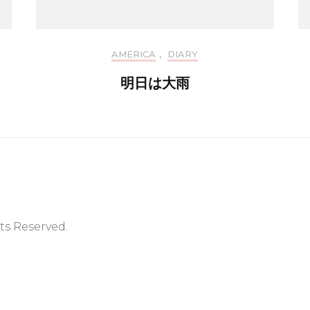
AMERICA
,
DIARY
明日は大雨
hts Reserved.