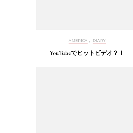
AMERICA
,
DIARY
YouTubeでヒットビデオ？！