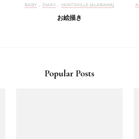
BABY
,
DIARY
,
HUNTSVILLE (ALABAMA)
A
お絵描き
Popular Posts