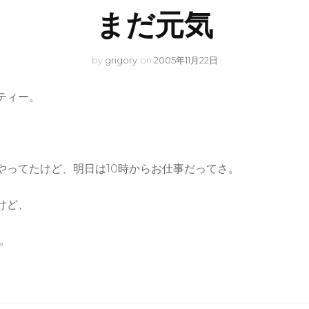
まだ元気
by
grigory
on
2005年11月22日
ティー。
やってたけど、明日は10時からお仕事だってさ。
けど、
わ。