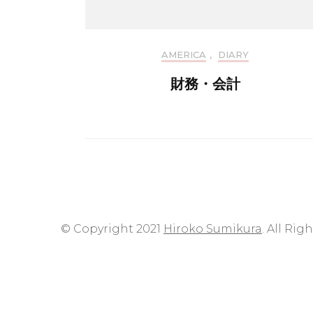
AMERICA
,
DIARY
財務・会計
© Copyright 2021
Hiroko Sumikura
. All Rig