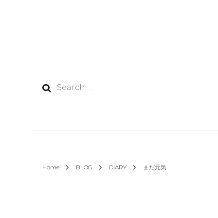
Search
for:
Home
BLOG
DIARY
まだ元気