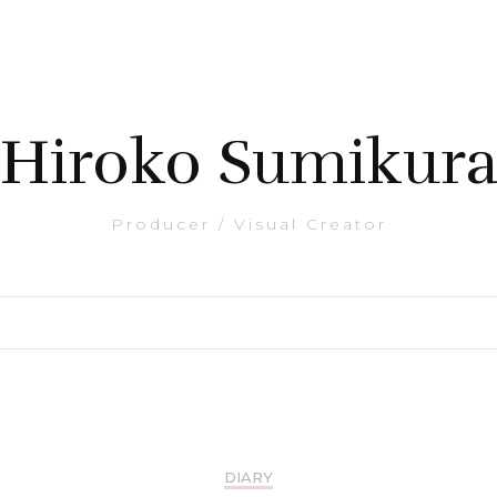
Hiroko Sumikur
Producer / Visual Creator
DIARY