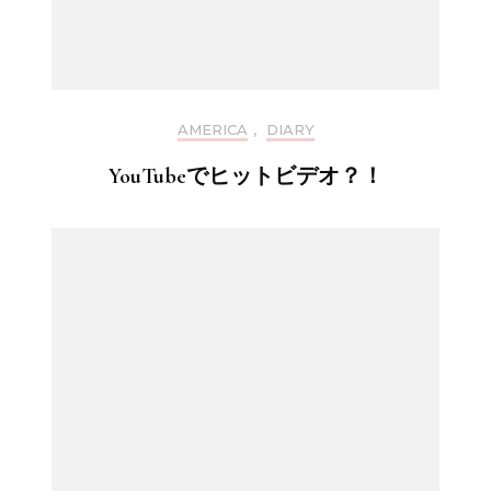
AMERICA
,
DIARY
YouTubeでヒットビデオ？！