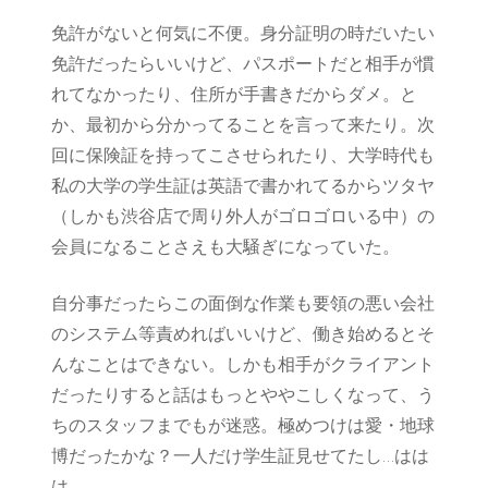
免許がないと何気に不便。身分証明の時だいたい
免許だったらいいけど、パスポートだと相手が慣
れてなかったり、住所が手書きだからダメ。と
か、最初から分かってることを言って来たり。次
回に保険証を持ってこさせられたり、大学時代も
私の大学の学生証は英語で書かれてるからツタヤ
（しかも渋谷店で周り外人がゴロゴロいる中）の
会員になることさえも大騒ぎになっていた。
自分事だったらこの面倒な作業も要領の悪い会社
のシステム等責めればいいけど、働き始めるとそ
んなことはできない。しかも相手がクライアント
だったりすると話はもっとややこしくなって、う
ちのスタッフまでもが迷惑。極めつけは愛・地球
博だったかな？一人だけ学生証見せてたし…はは
は。