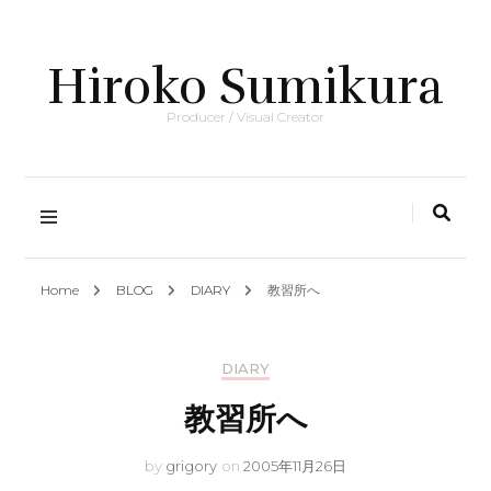
Hiroko Sumikura
Producer / Visual Creator
Home
BLOG
DIARY
教習所へ
DIARY
教習所へ
by
grigory
on
2005年11月26日