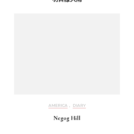
AMERICA
,
DIARY
Negog Hill