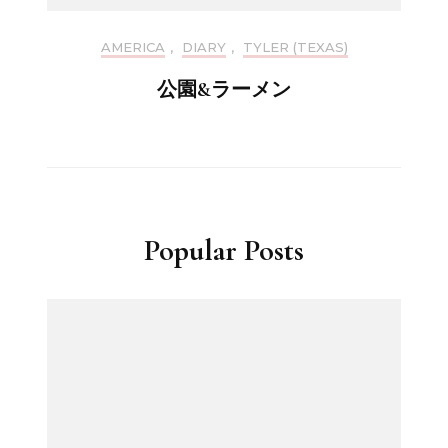
AMERICA
,
DIARY
,
TYLER (TEXAS)
公園&ラーメン
Popular Posts