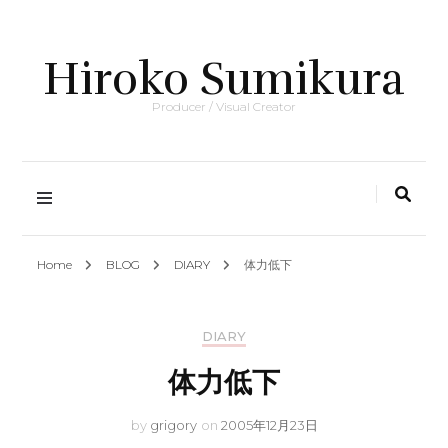
Hiroko Sumikura
Producer / Visual Creator
Home
BLOG
DIARY
体力低下
DIARY
体力低下
by
grigory
on
2005年12月23日