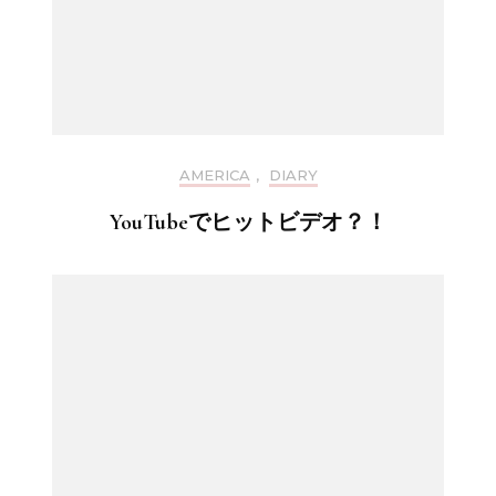
AMERICA
,
DIARY
YouTubeでヒットビデオ？！