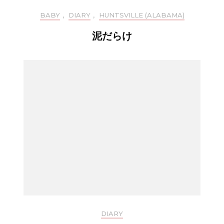
BABY
,
DIARY
,
HUNTSVILLE (ALABAMA)
泥だらけ
DIARY