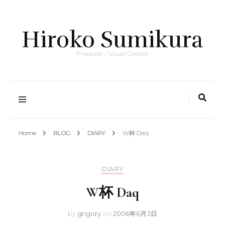
Hiroko Sumikura
Producer / Visual Creator
Home
BLOG
DIARY
W杯 Daq
DIARY
W杯 Daq
by
grigory
on
2006年6月3日