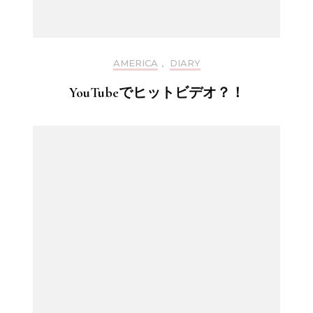
AMERICA
,
DIARY
YouTubeでヒットビデオ？！