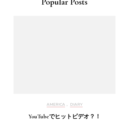
Popular Posts
AMERICA
,
DIARY
YouTubeでヒットビデオ？！