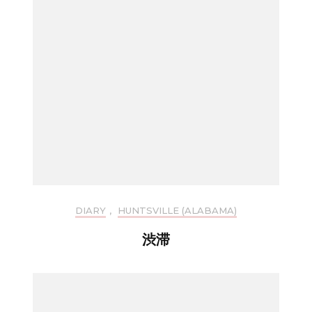
DIARY
,
HUNTSVILLE (ALABAMA)
渋滞