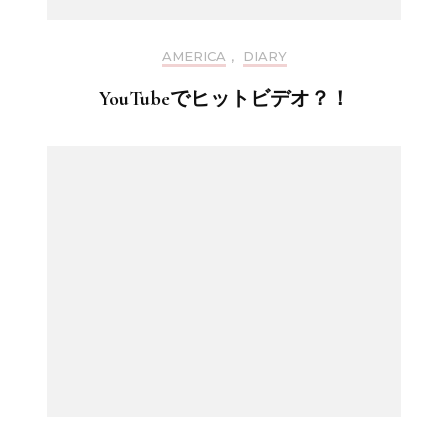
AMERICA
,
DIARY
YouTubeでヒットビデオ？！