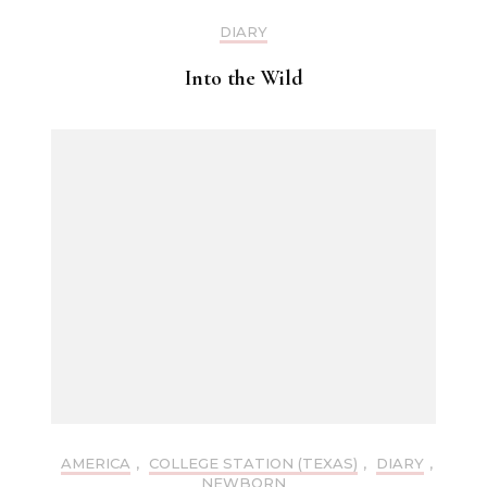
DIARY
Into the Wild
AMERICA
,
COLLEGE STATION (TEXAS)
,
DIARY
,
NEWBORN