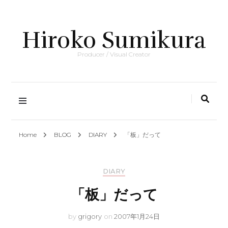
Hiroko Sumikura
Producer / Visual Creator
Home
BLOG
DIARY
「板」だって
DIARY
「板」だって
by
grigory
on
2007年1月24日