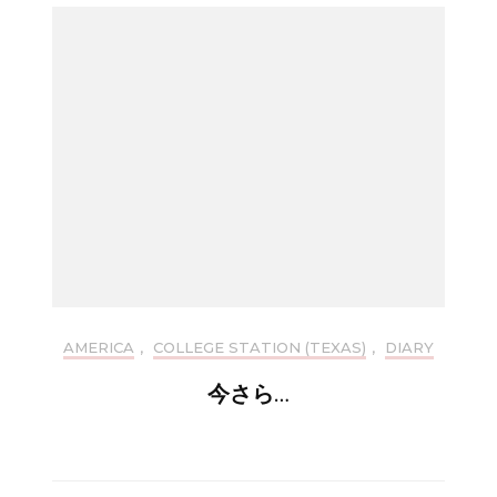
AMERICA
,
COLLEGE STATION (TEXAS)
,
DIARY
今さら…