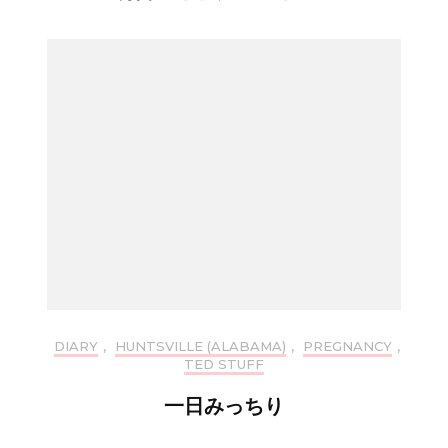
DIARY
,
HUNTSVILLE (ALABAMA)
,
PREGNANCY
,
TED STUFF
一日みっちり