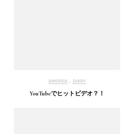
AMERICA
,
DIARY
YouTubeでヒットビデオ？！