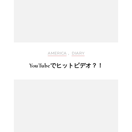
AMERICA
,
DIARY
YouTubeでヒットビデオ？！