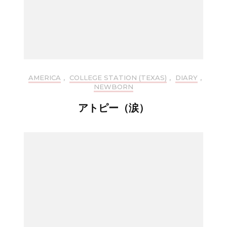
AMERICA
,
COLLEGE STATION (TEXAS)
,
DIARY
,
NEWBORN
アトピー（涙）