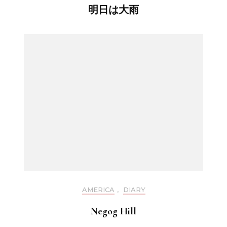
明日は大雨
AMERICA
,
DIARY
Negog Hill