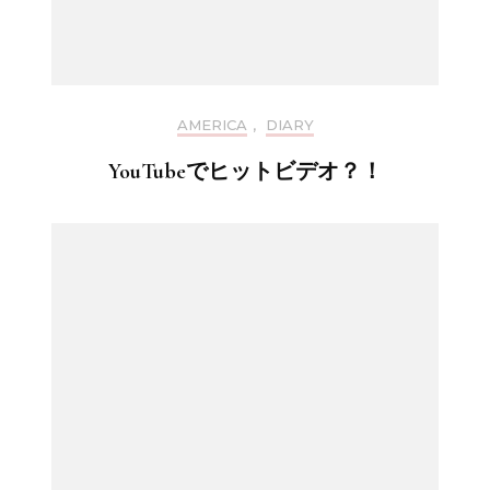
AMERICA
,
DIARY
YouTubeでヒットビデオ？！