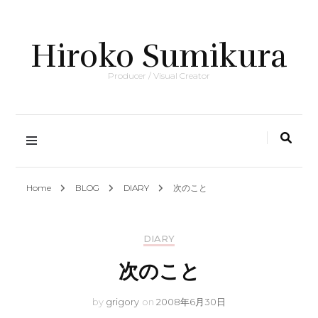
Hiroko Sumikura
Producer / Visual Creator
Home
BLOG
DIARY
次のこと
DIARY
次のこと
by
grigory
on
2008年6月30日