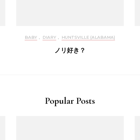
BABY
,
DIARY
,
HUNTSVILLE (ALABAMA)
ノリ好き？
Popular Posts