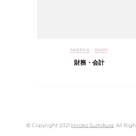
AMERICA
,
DIARY
財務・会計
© Copyright 2021
Hiroko Sumikura
. All Rig