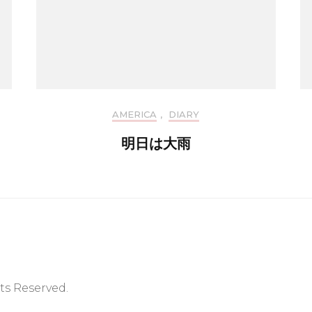
AMERICA
,
DIARY
明日は大雨
hts Reserved.