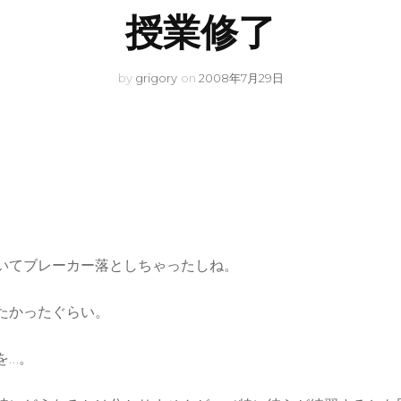
授業修了
by
grigory
on
2008年7月29日
いてブレーカー落としちゃったしね。
たかったぐらい。
を…。