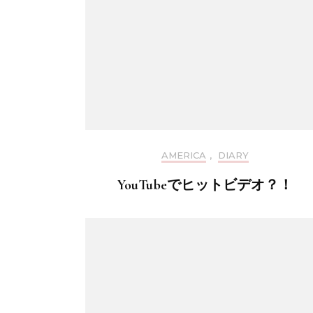
AMERICA
,
DIARY
YouTubeでヒットビデオ？！