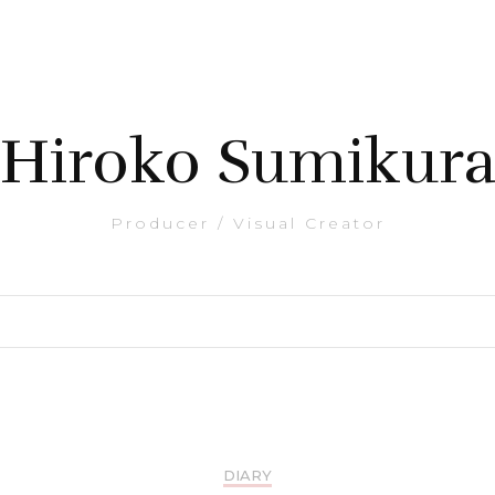
Hiroko Sumikur
Producer / Visual Creator
DIARY