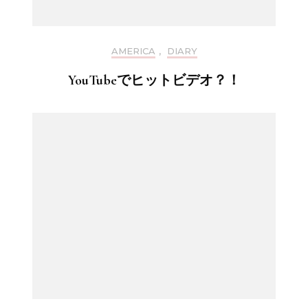
AMERICA
,
DIARY
YouTubeでヒットビデオ？！