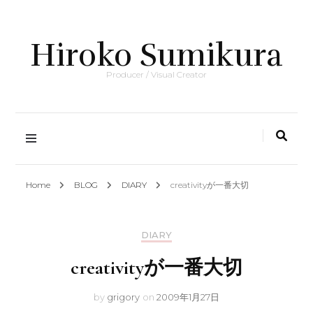
Hiroko Sumikura
Producer / Visual Creator
Home
BLOG
DIARY
creativityが一番大切
DIARY
creativityが一番大切
by
grigory
on
2009年1月27日