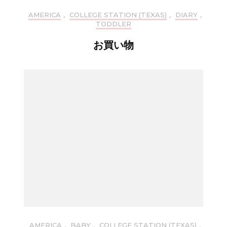
AMERICA
,
COLLEGE STATION (TEXAS)
,
DIARY
,
TODDLER
お買い物
AMERICA
,
BABY
,
COLLEGE STATION (TEXAS)
,