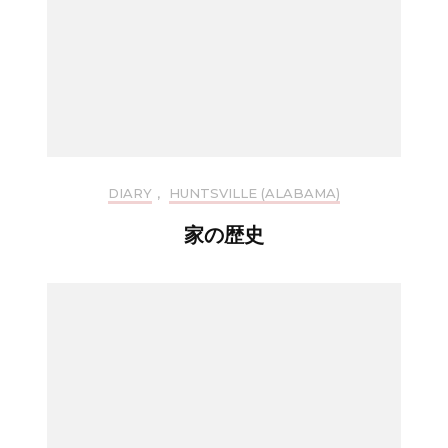
DIARY
,
HUNTSVILLE (ALABAMA)
家の歴史