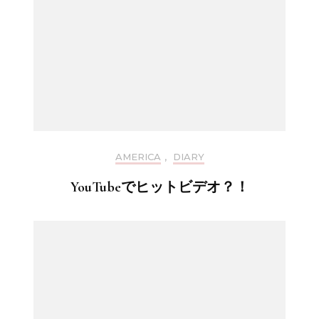
AMERICA
,
DIARY
YouTubeでヒットビデオ？！