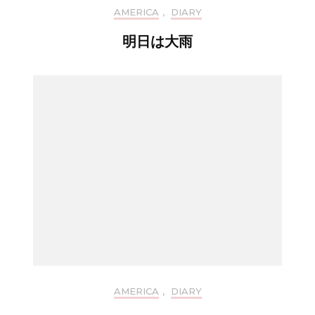
AMERICA
,
DIARY
明日は大雨
AMERICA
,
DIARY