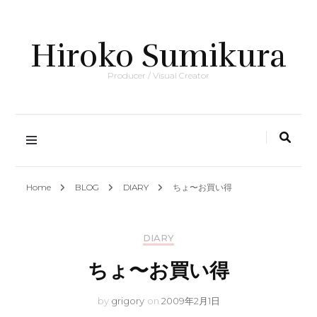
Hiroko Sumikura
Producer / Visual Creator
Home
BLOG
DIARY
ちょ〜お買い得
DIARY
ちょ〜お買い得
by
grigory
on
2009年2月1日