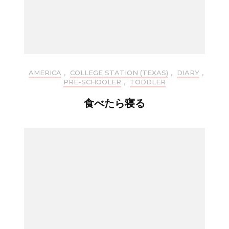
AMERICA
,
COLLEGE STATION (TEXAS)
,
DIARY
,
PRE-SCHOOLER
,
TODDLER
食べたら寝る