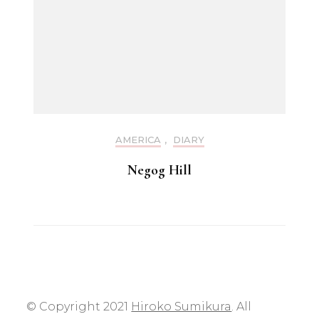
AMERICA
,
DIARY
Negog Hill
© Copyright 2021
Hiroko Sumikura
. All