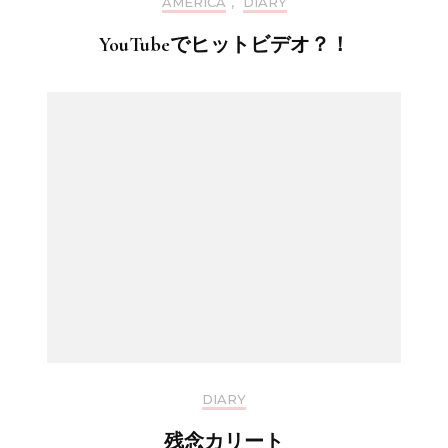
AMERICA
,
DIARY
YouTubeでヒットビデオ？！
DIARY
残念カリート