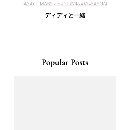
BABY
,
DIARY
,
HUNTSVILLE (ALABAMA)
ディディと一緒
Popular Posts