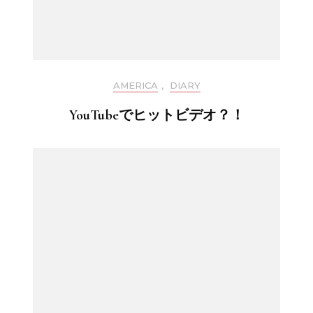
AMERICA
,
DIARY
YouTubeでヒットビデオ？！