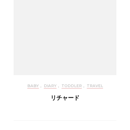
BABY
,
DIARY
,
TODDLER
,
TRAVEL
リチャード