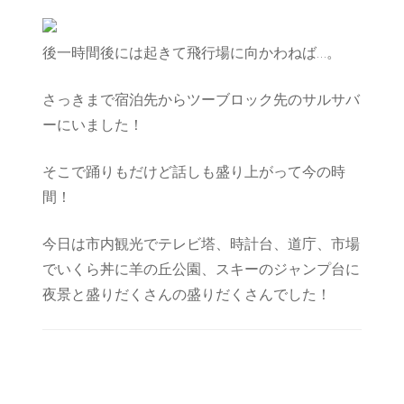
後一時間後には起きて飛行場に向かわねば…。
さっきまで宿泊先からツーブロック先のサルサバ
ーにいました！
そこで踊りもだけど話しも盛り上がって今の時
間！
今日は市内観光でテレビ塔、時計台、道庁、市場
でいくら丼に羊の丘公園、スキーのジャンプ台に
夜景と盛りだくさんの盛りだくさんでした！
Post
Navigation