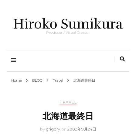
Hiroko Sumikura
Producer / Visual Creator
Home
BLOG
Travel
北海道最終日
TRAVEL
北海道最終日
by
grigory
on
2009年9月24日