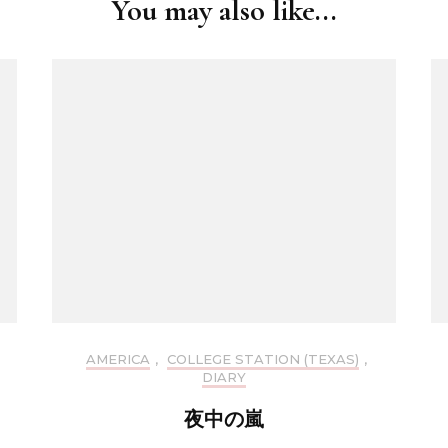
You may also like...
AMERICA
,
COLLEGE STATION (TEXAS)
,
DIARY
夜中の嵐