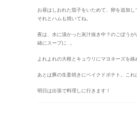
お昼はしおれた茄子をいためて、卵を追加し
それとハムも焼いてね。
夜は、水に漬かった灰汁抜き中？のごぼうが
緒にスープに…。
よれよれの大根とキュウリにマヨネーズを絡
あとは豚の生姜焼きにベイクドポテト。これ
明日は出張で料理しに行きます！
Post
Navigation