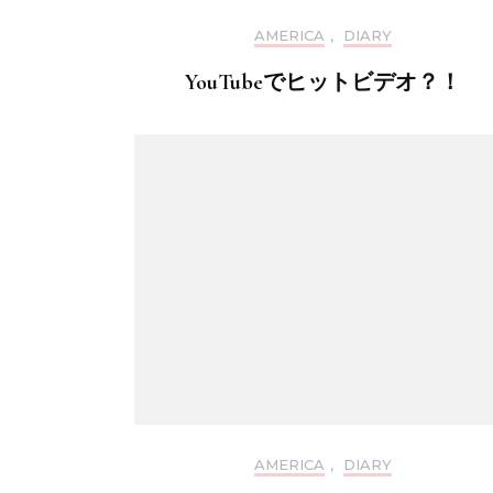
AMERICA
,
DIARY
YouTubeでヒットビデオ？！
AMERICA
,
DIARY