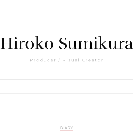
Hiroko Sumikur
Producer / Visual Creator
DIARY