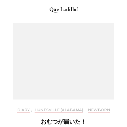
Que Ladilla!
DIARY
,
HUNTSVILLE (ALABAMA)
,
NEWBORN
おむつが届いた！