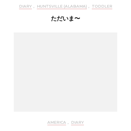
DIARY
,
HUNTSVILLE (ALABAMA)
,
TODDLER
ただいま〜
AMERICA
,
DIARY