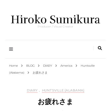
Hiroko Sumikura
Producer / Visual Creator
Home
BLOG
DIARY
America
Huntsville
(Alabama)
お疲れさま
DIARY
,
HUNTSVILLE (ALABAMA)
お疲れさま