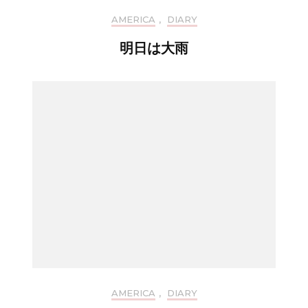
AMERICA
,
DIARY
明日は大雨
AMERICA
,
DIARY