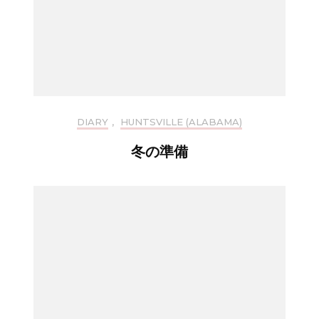
DIARY
,
HUNTSVILLE (ALABAMA)
冬の準備