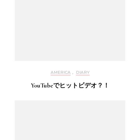
AMERICA
,
DIARY
YouTubeでヒットビデオ？！