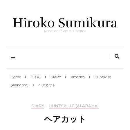
Hiroko Sumikura
Producer / Visual Creator
Home
BLOG
DIARY
America
Huntsville
(Alabama)
ヘアカット
DIARY
,
HUNTSVILLE (ALABAMA)
ヘアカット