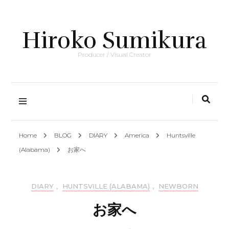
Hiroko Sumikura
Producer / Visual Creator
Home
BLOG
DIARY
America
Huntsville
(Alabama)
お家へ
DIARY
,
HUNTSVILLE (ALABAMA)
,
NEWBORN
お家へ