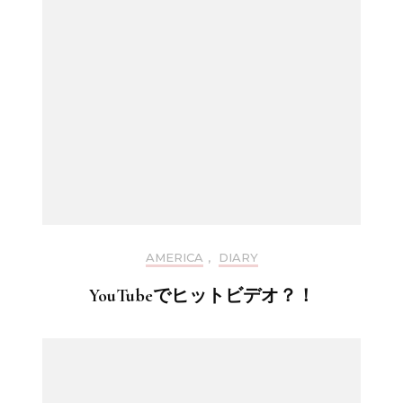
AMERICA
,
DIARY
YouTubeでヒットビデオ？！