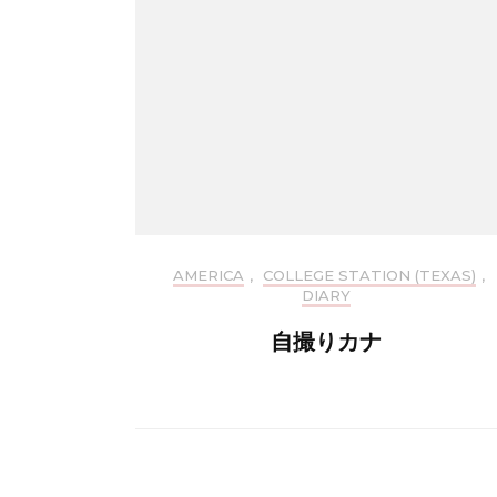
AMERICA
,
COLLEGE STATION (TEXAS)
,
DIARY
自撮りカナ