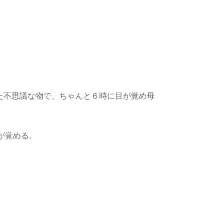
た不思議な物で、ちゃんと６時に目が覚め母
が覚める。