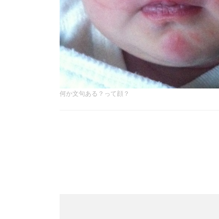
何か文句ある？って顔？
Post
Navigation