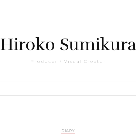
Hiroko Sumikur
Producer / Visual Creator
DIARY