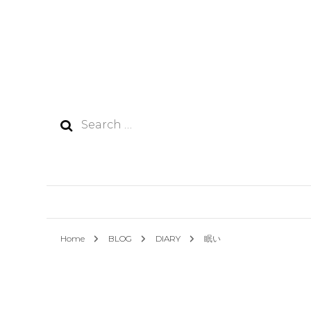
Search
for:
Home
BLOG
DIARY
眠い