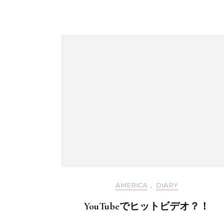
AMERICA
,
DIARY
YouTubeでヒットビデオ？！