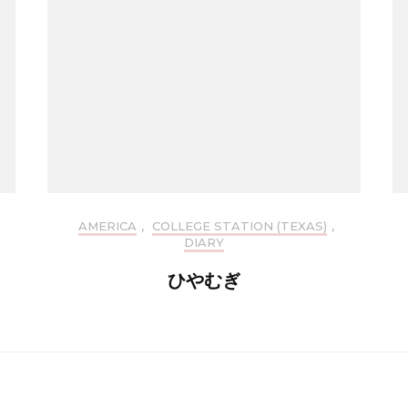
AMERICA
,
COLLEGE STATION (TEXAS)
,
DIARY
ひやむぎ