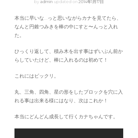
by
admin
updated on
2014年1月17日
本当に早いな…っと思いながらカナを見てたら、
なんと円錐つみきを棒の中にすと〜んっと入れ
た。
ひっくり返して、積み木を出す事はずいぶん前か
らしていたけど、棒に入れるのは初めて！
これにはビックリ。
丸、三角、四角、星の形をしたブロックを穴に入
れる事は出来る様にはなり、次はこれか！
本当にどんどん成長して行くカナちゃんです。