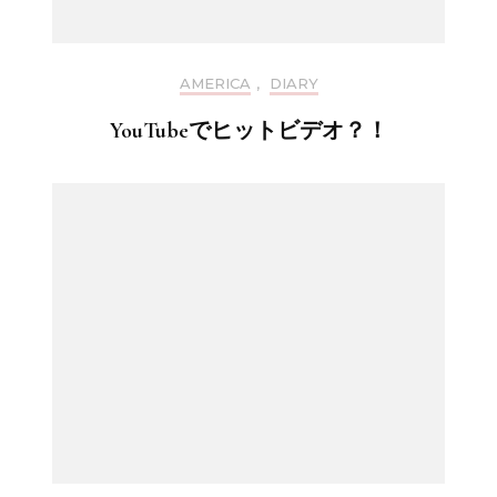
AMERICA
,
DIARY
YouTubeでヒットビデオ？！