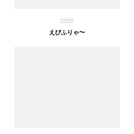
DIARY
えびふりゃ〜