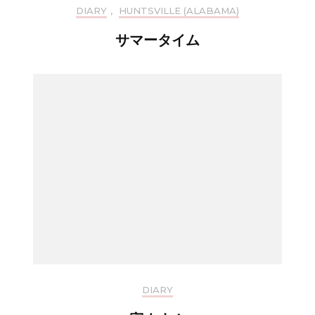
DIARY
,
HUNTSVILLE (ALABAMA)
サマータイム
DIARY