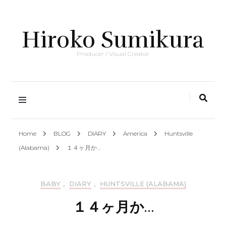
Hiroko Sumikura
Producer / Visual Creator
Home
BLOG
DIARY
America
Huntsville
(Alabama)
１４ヶ月か…
BABY
,
DIARY
,
HUNTSVILLE (ALABAMA)
１４ヶ月か…