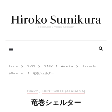
Hiroko Sumikura
Producer / Visual Creator
Home
BLOG
DIARY
America
Huntsville
(Alabama)
竜巻シェルター
DIARY
,
HUNTSVILLE (ALABAMA)
竜巻シェルター