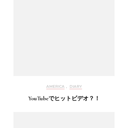
AMERICA
,
DIARY
YouTubeでヒットビデオ？！