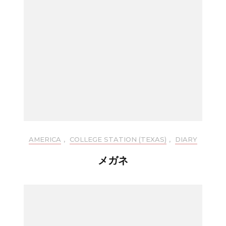
AMERICA
,
COLLEGE STATION (TEXAS)
,
DIARY
メガネ