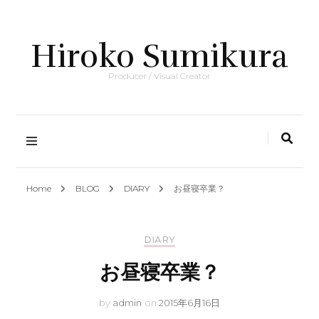
Hiroko Sumikura
Producer / Visual Creator
Home
BLOG
DIARY
お昼寝卒業？
DIARY
お昼寝卒業？
by
admin
on
2015年6月16日