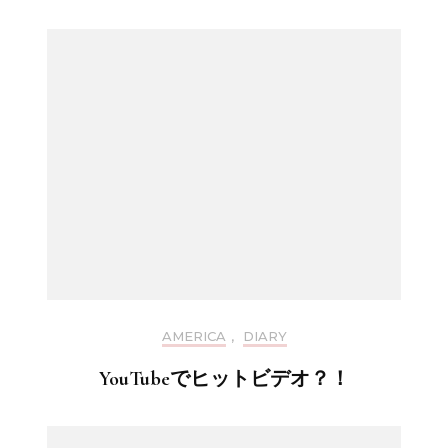
AMERICA
,
DIARY
YouTubeでヒットビデオ？！