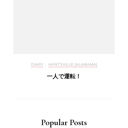
DIARY
,
HUNTSVILLE (ALABAMA)
一人で運転！
Popular Posts