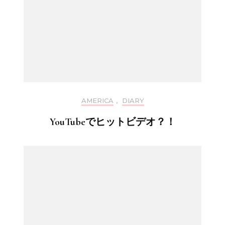
AMERICA
,
DIARY
YouTubeでヒットビデオ？！