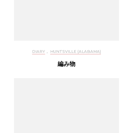
DIARY
,
HUNTSVILLE (ALABAMA)
編み物