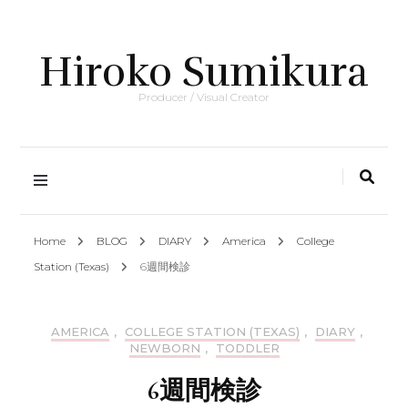
Hiroko Sumikura
Producer / Visual Creator
Home
BLOG
DIARY
America
College
Station (Texas)
6週間検診
AMERICA
,
COLLEGE STATION (TEXAS)
,
DIARY
,
NEWBORN
,
TODDLER
6週間検診