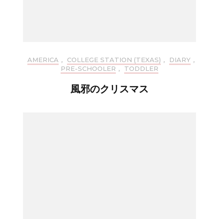
AMERICA
,
COLLEGE STATION (TEXAS)
,
DIARY
,
PRE-SCHOOLER
,
TODDLER
風邪のクリスマス