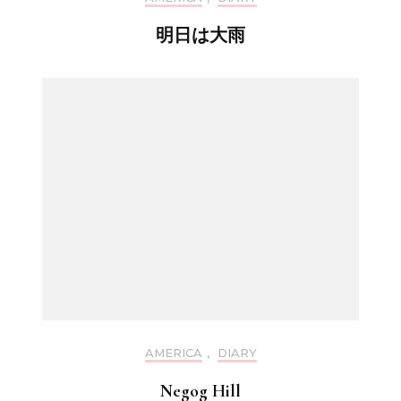
明日は大雨
AMERICA
,
DIARY
Negog Hill