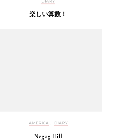
DIARY
楽しい算数！
AMERICA
,
DIARY
Negog Hill