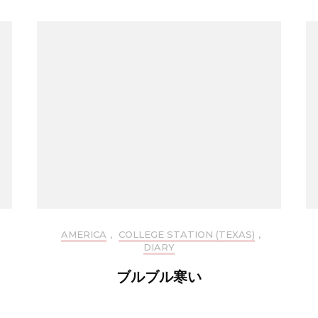
AMERICA
,
COLLEGE STATION (TEXAS)
,
DIARY
ブルブル寒い