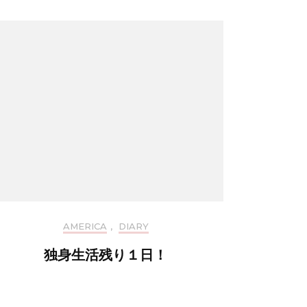
AMERICA
,
DIARY
独身生活残り１日！