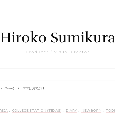
Hiroko Sumikur
Producer / Visual Creator
ion (Texas)
ママはおでかけ
RICA
,
COLLEGE STATION (TEXAS)
,
DIARY
,
NEWBORN
,
TOD