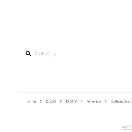
Search
for:
Home
BLOG
DIARY
America
College Stat
AME