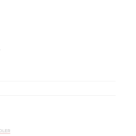
a
DLER