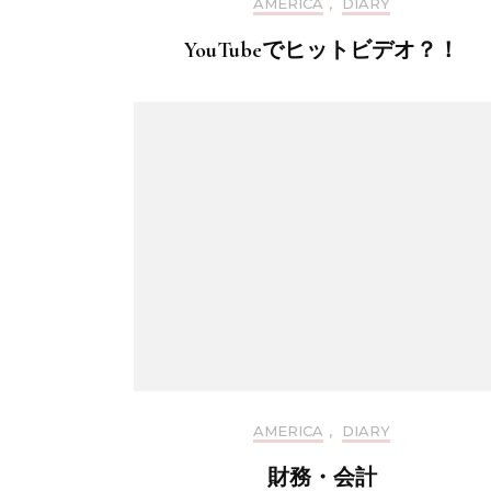
AMERICA
,
DIARY
YouTubeでヒットビデオ？！
AMERICA
,
DIARY
財務・会計