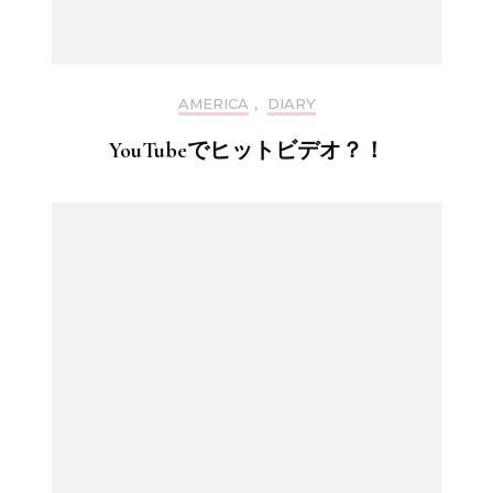
AMERICA
,
DIARY
YouTubeでヒットビデオ？！