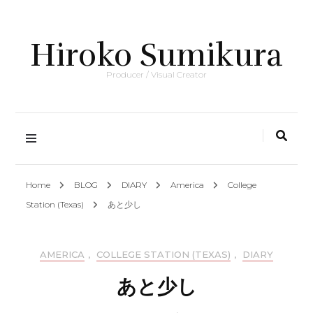
Hiroko Sumikura
Producer / Visual Creator
Home
BLOG
DIARY
America
College
Station (Texas)
あと少し
AMERICA
,
COLLEGE STATION (TEXAS)
,
DIARY
あと少し