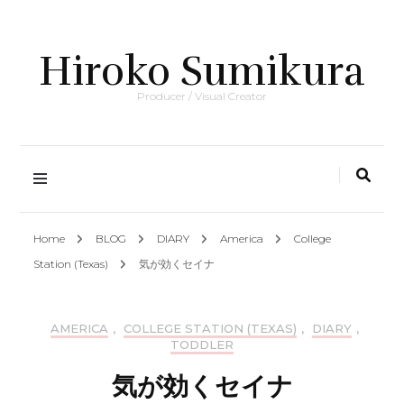
Hiroko Sumikura
Producer / Visual Creator
Home
BLOG
DIARY
America
College
Station (Texas)
気が効くセイナ
AMERICA
,
COLLEGE STATION (TEXAS)
,
DIARY
,
TODDLER
気が効くセイナ