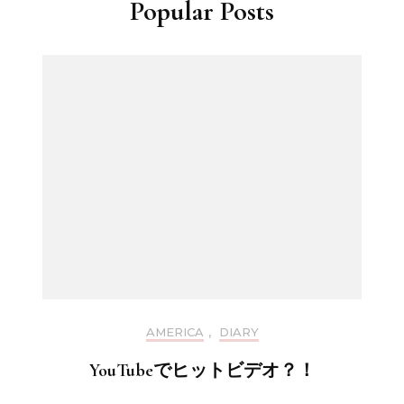
Popular Posts
AMERICA
,
DIARY
YouTubeでヒットビデオ？！