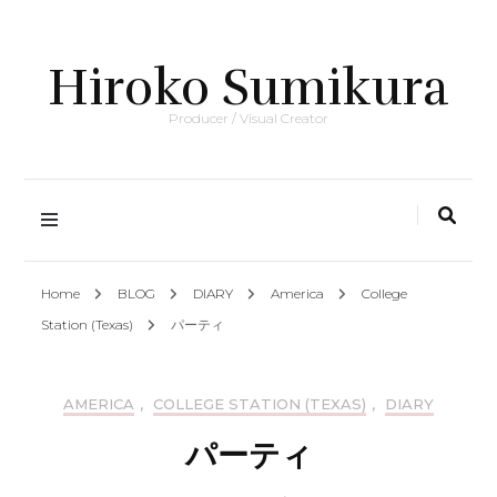
Hiroko Sumikura
Producer / Visual Creator
Home
BLOG
DIARY
America
College
Station (Texas)
パーティ
AMERICA
,
COLLEGE STATION (TEXAS)
,
DIARY
パーティ