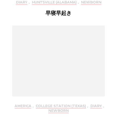
DIARY
,
HUNTSVILLE (ALABAMA)
,
NEWBORN
早寝早起き
AMERICA
,
COLLEGE STATION (TEXAS)
,
DIARY
,
NEWBORN