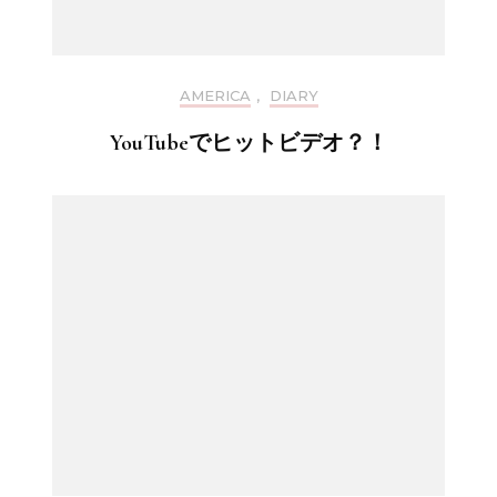
AMERICA
,
DIARY
YouTubeでヒットビデオ？！