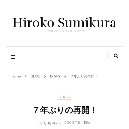
Hiroko Sumikura
Producer / Visual Creator
Home
BLOG
DIARY
７年ぶりの再開！
DIARY
７年ぶりの再開！
by
grigory
on
2003年6月15日