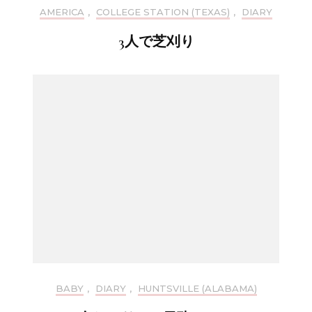
AMERICA
,
COLLEGE STATION (TEXAS)
,
DIARY
3人で芝刈り
BABY
,
DIARY
,
HUNTSVILLE (ALABAMA)