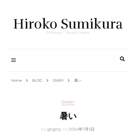
Hiroko Sumikura
Producer / Visual Creator
Home
BLOG
DIARY
暑い
DIARY
暑い
by
grigory
on
2004年7月5日