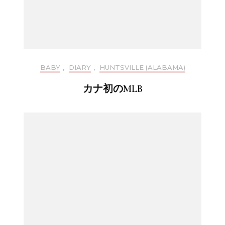
BABY
,
DIARY
,
HUNTSVILLE (ALABAMA)
カナ初のMLB