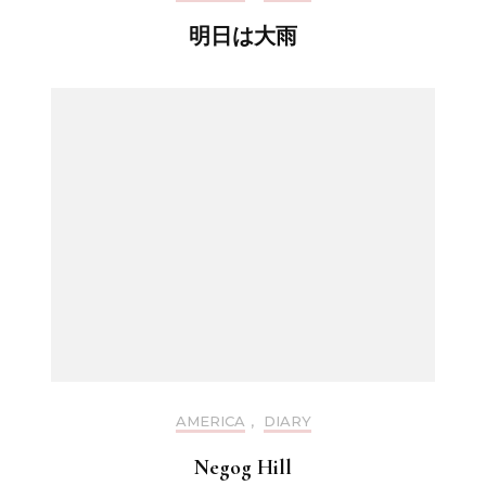
明日は大雨
AMERICA
,
DIARY
Negog Hill