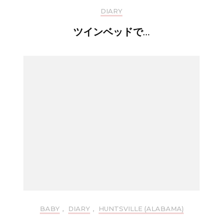
DIARY
ツインベッドで…
BABY
,
DIARY
,
HUNTSVILLE (ALABAMA)