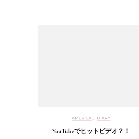
AMERICA
,
DIARY
YouTubeでヒットビデオ？！