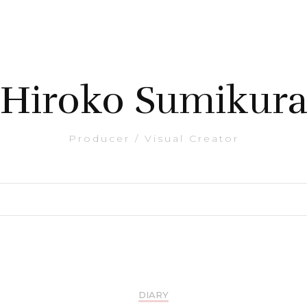
Hiroko Sumikur
Producer / Visual Creator
DIARY