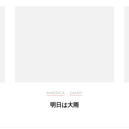
AMERICA
,
DIARY
明日は大雨