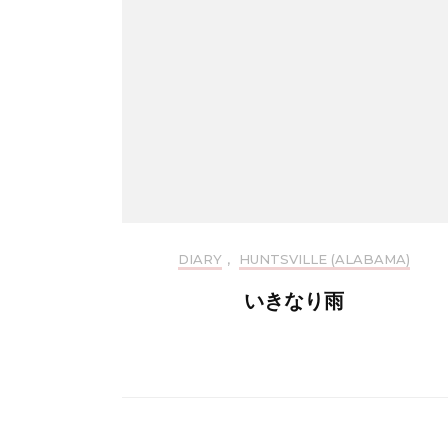
DIARY
,
HUNTSVILLE (ALABAMA)
いきなり雨