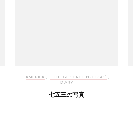
AMERICA
,
COLLEGE STATION (TEXAS)
,
DIARY
七五三の写真