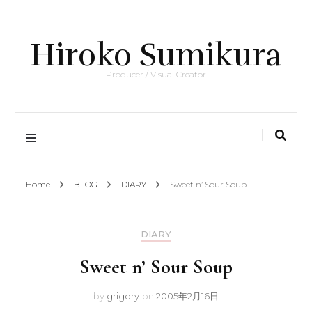
Hiroko Sumikura
Producer / Visual Creator
Home
BLOG
DIARY
Sweet n’ Sour Soup
DIARY
Sweet n’ Sour Soup
by
grigory
on
2005年2月16日