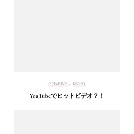
AMERICA
,
DIARY
YouTubeでヒットビデオ？！